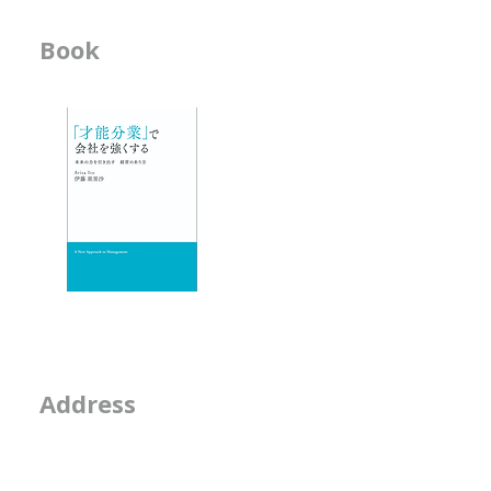
------------------------------------------------
Book
ビジネス書
---------------------------
-「才能分業」で会
- 人材育成が作用す
エッセイ
- 物事を見る席
- 隣の席
- そのなんとなくは
2-2-15, Minamiaoya
Address