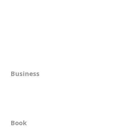
方針の明確化支援
Business
​人事機能の強化支援
書籍の執筆
Book
ビジネス書