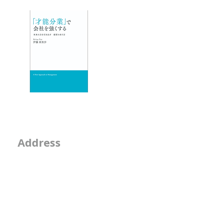
-「才能分業」で会
- 人材育成が作用す
エッセイ
- 物事を見る席
- 隣の席
- そのなんとなくは
2-2-15, Minamiaoya
Address