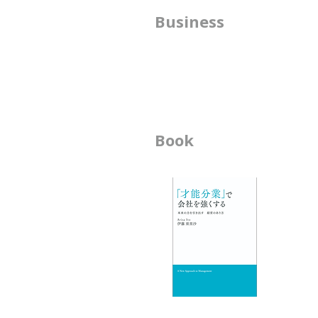
が目指す未来を実現するための
方
Business
手段であるとお伝えしました。
では、組織図（組織設計）は、何
​
のために存在するのでしょうか。
書
組織図の役割は１つではありませ
んが、Capireは、意思決定を 支
える役割もあると考えています。
------------------------------------------------
Book
ビ
---------------------------
-
-
エ
-
-
-