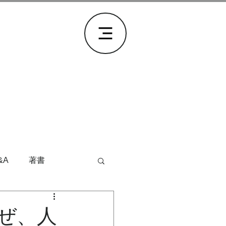
&A
著書
ぜ、人