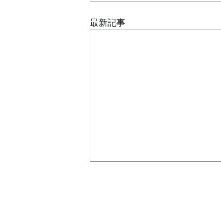
最新記事
組織図は、意思決定を支える
ためにある
先日の記事では、組織の形は企業