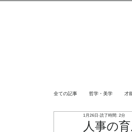
全ての記事
哲学・美学
才
1月26日
読了時間: 2分
人事の育