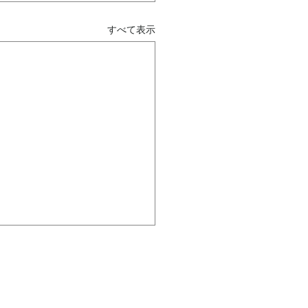
すべて表示
判断は、自社らしいか ～
哲学は、北極星～
は、企業哲学という「北極