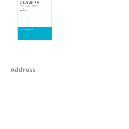
か
エッセイ
- 物事を見る席
- 隣の席
- そのなんとなくは
2-2-15, Minamiaoya
Address