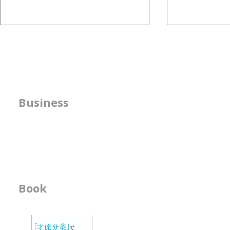
どうしても、その人が一番輝
組織図は、
ける場所を自然に探してしま
ためにある
う
人は自分の才能には自分で気づき
先日の記事で
にくいものです。 それはなぜか
が目指す未来
方針の明確化支援
Business
というと、頑張らなくても自然に
手段であると
うまくできて しまうことだから
では、組織図
​人事機能の強化支援
です。 私は、子どもの頃から、
のために存在
書籍の執筆
その人の才能がどこに置かれたら
組織図の役割
幸せで、 長く活躍できそうかを
んが、Capi
想像することが好きで、自然にそ
える役割もあ
の シミュレーションをしがちで
-------------------
Book
ビジネス書
す。 アーティストになるための
-------------------
オーディションを見ているときに
-「才能分業」で会
は、 ・ソロが合うのか ・デュオ
- 人材育成が作用す
が合うのか ・グループが合うの