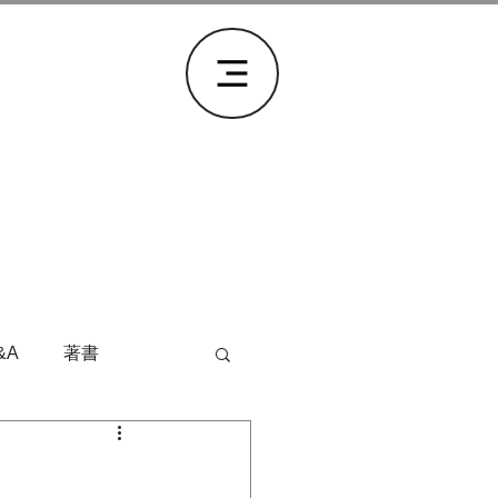
&A
著書