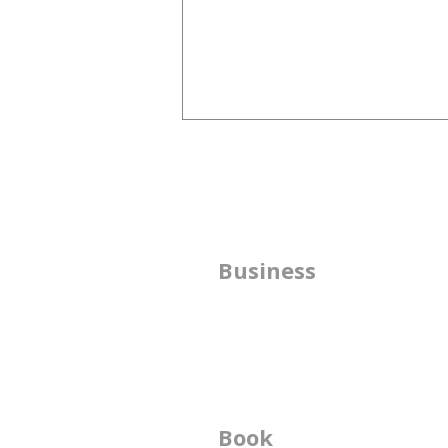
どうしても、その人が一番輝
ける場所を自然に探してしま
う
人は自分の才能には自分で気づき
にくいものです。 それはなぜか
方
Business
というと、頑張らなくても自然に
うまくできて しまうことだから
​
です。 私は、子どもの頃から、
書
その人の才能がどこに置かれたら
幸せで、 長く活躍できそうかを
想像することが好きで、自然にそ
の シミュレーションをしがちで
Book
ビ
す。 アーティストになるための