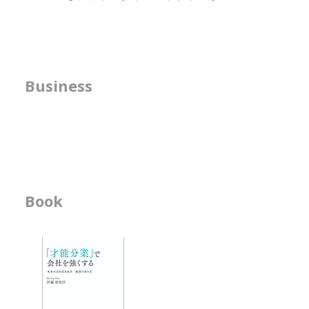
方針の明確化支援
Business
​人事機能の強化支援
書籍の執筆
Book
ビジネス書
-「才能分業」で会
- 人材育成が作用す
エッセイ