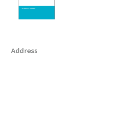
- 物事を見る席
- 隣の席
- そのなんとなくは
2-2-15, Minamiaoya
Address