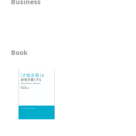
方針の明確化支援
Business
というと、頑張らなくても自然に
手段であると
うまくできて しまうことだから
では、組織図
​人事機能の強化支援
です。 私は、子どもの頃から、
のために存在
書籍の執筆
その人の才能がどこに置かれたら
組織図の役割
幸せで、 長く活躍できそうかを
んが、Capi
想像することが好きで、自然にそ
える役割もあ
の シミュレーションをしがちで
-------------------
Book
ビジネス書
す。 アーティストになるための
-------------------
オーディションを見ているときに
-「才能分業」で会
は、 ・ソロが合うのか ・デュオ
- 人材育成が作用す
が合うのか ・グループが合うの
か
エッセイ
- 物事を見る席
- 隣の席
- そのなんとなくは