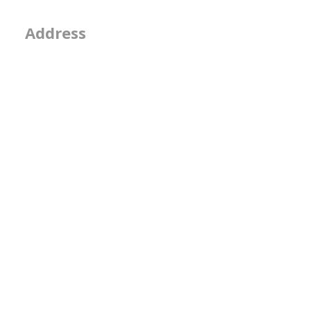
2-2-15, Minamiaoya
Address