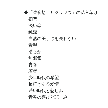
◆「佐倉想　サクラソウ」の花言葉は、
　初恋 
　淡い恋 
　純潔 
　自然の美しさを失わない 
　希望 
　清らか 
　無邪気 
　青春 
　若者 
　少年時代の希望 
　長続きする愛情 
　若い時代と悲しみ
　青春の喜びと悲しみ