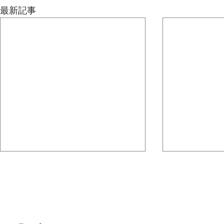
最新記事
どうしても、その人が一番輝
組織図は、
ける場所を自然に探してしま
ためにある
う
人は自分の才能には自分で気づき
先日の記事で
にくいものです。 それはなぜか
が目指す未来