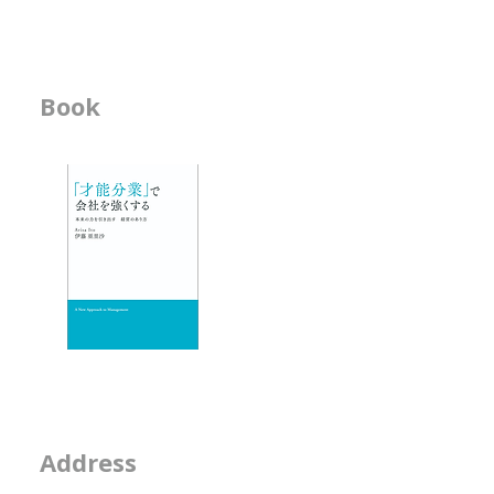
色が変化するというものがあり
分は今どの地
ます。 土を酸性にすれば青色
こを強化して
のあじさいが、中性～アルカリ性
のか。 こう
Book
ビジネス書
に すれば、薄紅色やピンク色
えることも、
のあじさいが育つのだそう。
いきなり研修
-「才能分業」で会
そして、青いあじさいを中性～弱
ていないこと
- 人材育成が作用す
ックしたりす
いトンネ
エッセイ
- 物事を見る席
- 隣の席
- そのなんとなくは
2-2-15, Minamiaoya
Address