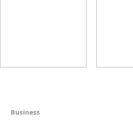
紫陽花と人事の共通点
未来を示す
すことも、
最近、パソコンのデスクトップ画
像に紫陽花（あじさい）が 自然
①未来を示す
と表示されることが多くありまし
育成において
方針の明確化支援
Business
た。 こういうことがあるとつい
の才能を見出
検索してしまいます。 ・紫陽花
りません。 
​人事機能の強化支援
の特徴： あじさいの大きな特
成なのか。 
書籍の執筆
徴の1つに、育った土壌によって
はどんなもの