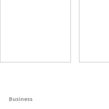
組織図は、意思決定を支える
組織の形は
ためにある
来の実現手
先日の記事では、組織の形は企業
今回扱うテーマ
が目指す未来を実現するための
も重要視して
方針の明確化支援
Business
手段であるとお伝えしました。
の形」です。 -------
では、組織図（組織設計）は、何
-------------------
​人事機能の強化支援