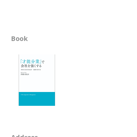
のために存在するのでしょうか。
-------------------
書籍の執筆
組織図の役割は１つではありませ
--------------
んが、Capireは、意思決定を 支
る組
える役割もあると考えています。
------------------------------------------------
Book
ビジネス書
---------------------------
-「才能分業」で会
- 人材育成が作用す
エッセイ
- 物事を見る席
- 隣の席
- そのなんとなくは
2-2-15, Minamiaoya