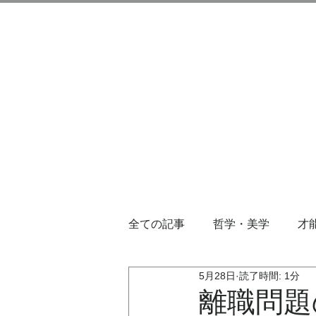
全ての記事
哲学・美学
才
5月28日
読了時間: 1分
離職問題