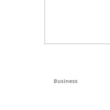
組織図は、意思決定を支える
ためにある
先日の記事では、組織の形は企業
が目指す未来を実現するための
方
Business
手段であるとお伝えしました。
では、組織図（組織設計）は、何
​
のために存在するのでしょうか。
書
組織図の役割は１つではありませ
んが、Capireは、意思決定を 支
える役割もあると考えています。