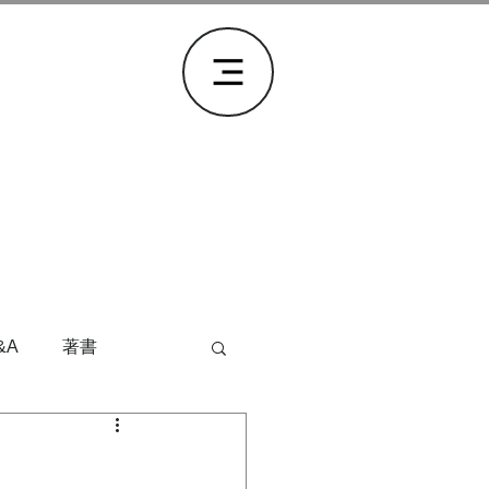
&A
著書