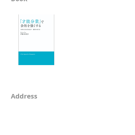
オーディションを見ているときに
-「才能分業」で会
は、 ・ソロが合うのか ・デュオ
- 人材育成が作用す
が合うのか ・グループが合うの
か
エッセイ
- 物事を見る席
- 隣の席
- そのなんとなくは
2-2-15, Minamiaoya
Address