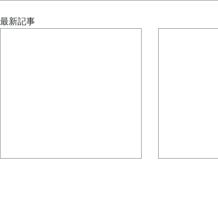
最新記事
組織図は、意思決定を支える
組織の形は
ためにある
来の実現手
先日の記事では、組織の形は企業
今回扱うテーマ