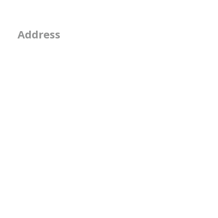
2-2-15, Minamiaoya
Address