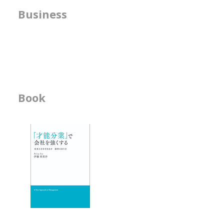
が目指す未来を実現するための
も重要視して
方針の明確化支援
Business
手段であるとお伝えしました。
の形」です。 -------
では、組織図（組織設計）は、何
-------------------
​人事機能の強化支援
のために存在するのでしょうか。
-------------------
書籍の執筆
組織図の役割は１つではありませ
--------------
んが、Capireは、意思決定を 支
る組
える役割もあると考えています。
------------------------------------------------
Book
ビジネス書
---------------------------
-「才能分業」で会
- 人材育成が作用す
エッセイ
- 物事を見る席
- 隣の席
- そのなんとなくは