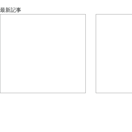
最新記事
どうしても、その人が一番輝
ダンスの振
ける場所を自然に探してしま
独立後、お客
う
人は自分の才能には自分で気づき
回路は、どう
にくいものです。 それはなぜか
たのですか？