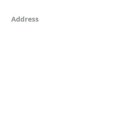
2-2-15, Minamiaoya
Address