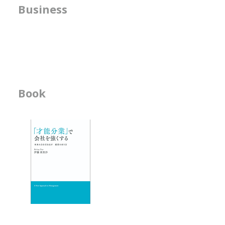
方針の明確化支援
Business
というと、頑張らなくても自然に
は、どんな子
うまくできて しまうことだから
と聞かれるこ
​人事機能の強化支援
です。 私は、子どもの頃から、
私は、思考回
書籍の執筆
その人の才能がどこに置かれたら
けたというよ
幸せで、 長く活躍できそうかを
ものだと感じてい
想像することが好きで、自然にそ
とを実感する
の シミュレーションをしがちで
ンスです。 
Book
ビジネス書
す。 アーティストになるための
ンラインでほ
オーディションを見ているときに
ラティス、ダ
-「才能分業」で会
は、 ・ソロが合うのか ・デュオ
けているので
- 人材育成が作用す
が合うのか ・グループが合うの
からず
か
エッセイ
- 物事を見る席
- 隣の席
- そのなんとなくは