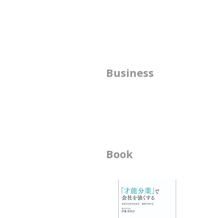
どうしても、その人が一番輝
ける場所を自然に探してしま
う
人は自分の才能には自分で気づき
にくいものです。 それはなぜか
方
Business
というと、頑張らなくても自然に
うまくできて しまうことだから
​
です。 私は、子どもの頃から、
書
その人の才能がどこに置かれたら
幸せで、 長く活躍できそうかを
想像することが好きで、自然にそ
の シミュレーションをしがちで
Book
ビ
す。 アーティストになるための
オーディションを見ているときに
-
は、 ・ソロが合うのか ・デュオ
-
が合うのか ・グループが合うの
か
エ