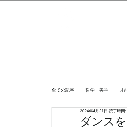
全ての記事
哲学・美学
才
2024年4月21日
読了時間:
ダンスを