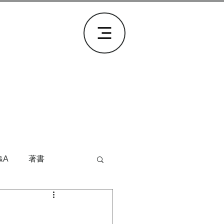
&A
著書