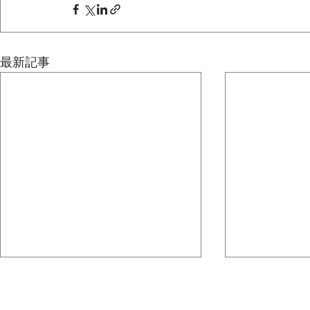
最新記事
どうしても、その人が一番輝
隣にいる理
ける場所を自然に探してしま
企業の軍師と