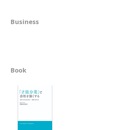
う
人は自分の才能には自分で気づき
美学を言語化
にくいものです。 それはなぜか
で伴走する。
方針の明確化支援
Business
というと、頑張らなくても自然に
Capireが
うまくできて しまうことだから
私自身が自分
​人事機能の強化支援
です。 私は、子どもの頃から、
り。 それら
書籍の執筆
その人の才能がどこに置かれたら
なんとなくは
幸せで、 長く活躍できそうかを
ひもといてみ
想像することが好きで、自然にそ
す。 それぞ
の シミュレーションをしがちで
っと堂々と、
Book
ビジネス書
す。 アーティストになるための
したい美学を
オーディションを見ているときに
して、長く輝
-「才能分業」で会
は、 ・ソロが合うのか ・デュオ
につながっ
- 人材育成が作用す
が合うのか ・グループが合うの
れ
か
エッセイ
- 物事を見る席
- 隣の席