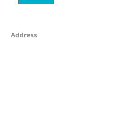
- そのなんとなくは
2-2-15, Minamiaoya
Address