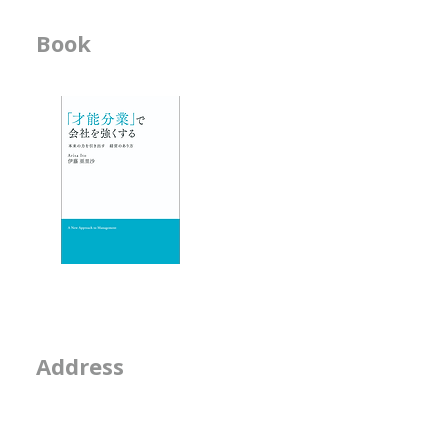
の シミュレーションをしがちで
-------------------
Book
ビジネス書
す。 アーティストになるための
-------------------
オーディションを見ているときに
-「才能分業」で会
は、 ・ソロが合うのか ・デュオ
- 人材育成が作用す
が合うのか ・グループが合うの
か
エッセイ
- 物事を見る席
- 隣の席
- そのなんとなくは
2-2-15, Minamiaoya
Address