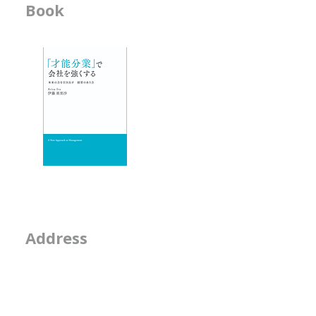
Book
ビジネス書
す。 アーティストになるための
-------------------
オーディションを見ているときに
-「才能分業」で会
は、 ・ソロが合うのか ・デュオ
- 人材育成が作用す
が合うのか ・グループが合うの
か
エッセイ
- 物事を見る席
- 隣の席
- そのなんとなくは
2-2-15, Minamiaoya
Address