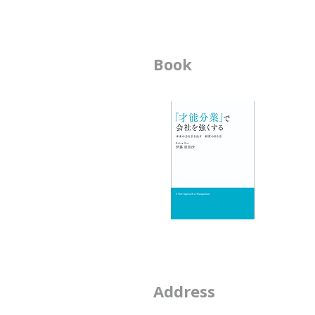
ひもといてみた』 に綴っていま
す。 それぞれの人や企業が、も
っと堂々と、自分たちが大事に
Book
ビ
したい美学を貫けるように。 そ
して、長く輝くことのできる未来
-
につながっていくように。 そ
-
れ
エ
-
-
-
2-
Address