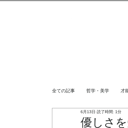
全ての記事
哲学・美学
才
6月13日
読了時間: 1分
優しさを