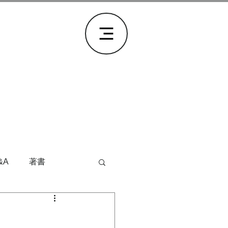
&A
著書