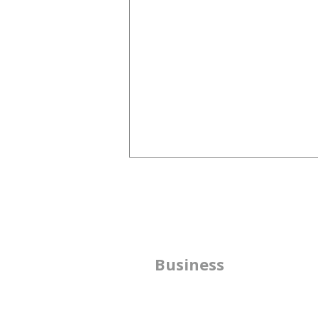
隣にいる理由
企業の軍師として、大切にしたい
美学を言語化し、 CHROの視座
で伴走する。 これが、今、
方
Business
Capireが行っている事業です。
私自身が自分の美学を貫いた道の
​
り。 それらは、エッセイ 『その
書
なんとなくは宝箱―感覚を理論で