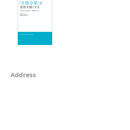
ックしたりす
いトンネ
エッセイ
- 物事を見る席
- 隣の席
- そのなんとなくは
2-2-15, Minamiaoya
Address