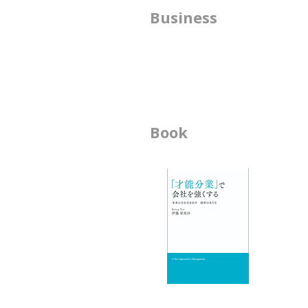
方
Business
手段であるとお伝えしました。
では、組織図（組織設計）は、何
​
のために存在するのでしょうか。
書
組織図の役割は１つではありませ
んが、Capireは、意思決定を 支
える役割もあると考えています。
------------------------------------------------
Book
ビ
---------------------------
-
-
エ
-
-
-