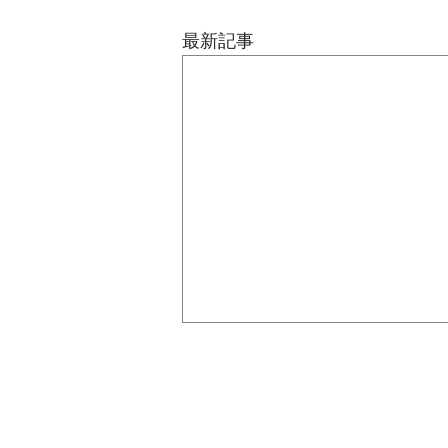
最新記事
組織図は、意思決定を支える
ためにある
先日の記事では、組織の形は企業
が目指す未来を実現するための