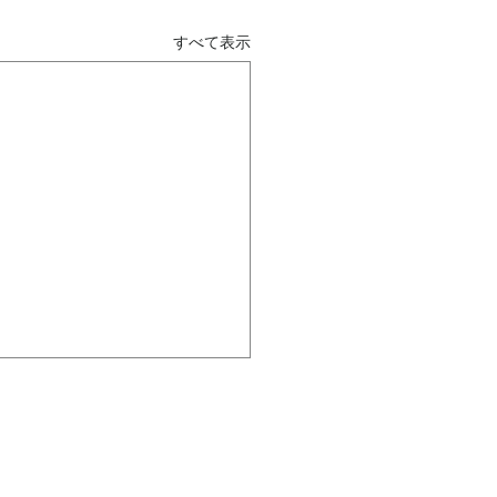
すべて表示
判断は、自社らしいか ～
哲学は、北極星～
は、企業哲学という「北極
がない組織に起こる ことに