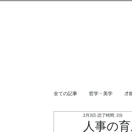
全ての記事
哲学・美学
才
2月3日
読了時間: 2分
人事の育