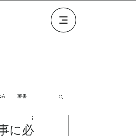
&A
著書
事に必