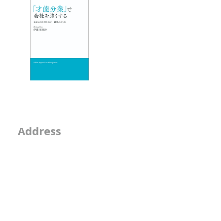
- 人材育成が作用す
ックしたりす
いトンネ
エッセイ
- 物事を見る席
- 隣の席
- そのなんとなくは
2-2-15, Minamiaoya
Address