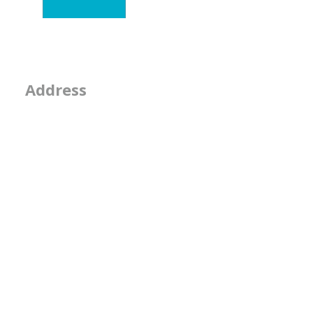
- そのなんとなくは
2-2-15, Minamiaoya
Address