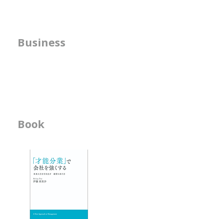
独立後、お客
う
人は自分の才能には自分で気づき
回路は、どう
にくいものです。 それはなぜか
たのですか？
方針の明確化支援
Business
というと、頑張らなくても自然に
は、どんな子
うまくできて しまうことだから
と聞かれるこ
​人事機能の強化支援
です。 私は、子どもの頃から、
私は、思考回
書籍の執筆
その人の才能がどこに置かれたら
けたというよ
幸せで、 長く活躍できそうかを
ものだと感じてい
想像することが好きで、自然にそ
とを実感する
の シミュレーションをしがちで
ンスです。 
Book
ビジネス書
す。 アーティストになるための
ンラインでほ
オーディションを見ているときに
ラティス、ダ
-「才能分業」で会
は、 ・ソロが合うのか ・デュオ
けているので
- 人材育成が作用す
が合うのか ・グループが合うの
からず
か
エッセイ
- 物事を見る席
- 隣の席