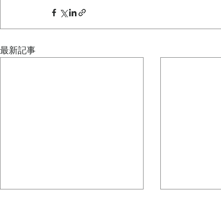
最新記事
どうしても、その人が一番輝
ダンスの振
ける場所を自然に探してしま