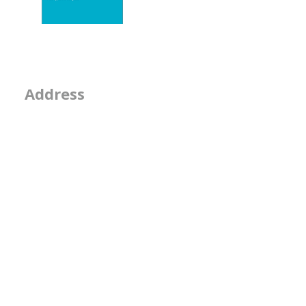
- 隣の席
- そのなんとなくは
2-2-15, Minamiaoya
Address