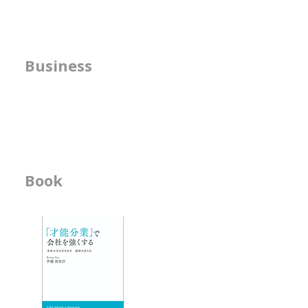
ける場所を自然に探してしま
ためにある
う
人は自分の才能には自分で気づき
先日の記事で
にくいものです。 それはなぜか
が目指す未来
方針の明確化支援
Business
というと、頑張らなくても自然に
手段であると
うまくできて しまうことだから
では、組織図
​人事機能の強化支援
です。 私は、子どもの頃から、
のために存在
書籍の執筆
その人の才能がどこに置かれたら
組織図の役割
幸せで、 長く活躍できそうかを
んが、Capi
想像することが好きで、自然にそ
える役割もあ
の シミュレーションをしがちで
-------------------
Book
ビジネス書
す。 アーティストになるための
-------------------
オーディションを見ているときに
-「才能分業」で会
は、 ・ソロが合うのか ・デュオ
- 人材育成が作用す
が合うのか ・グループが合うの
か
エッセイ
- 物事を見る席