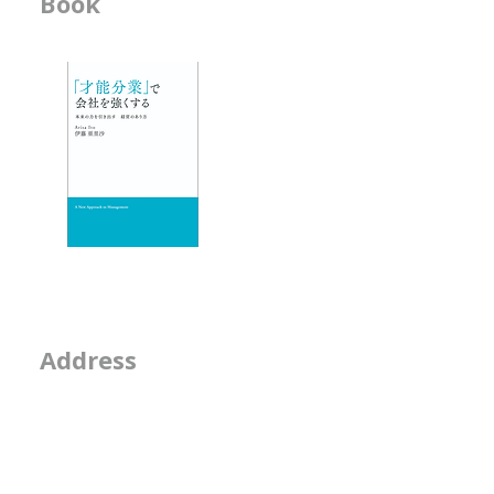
Book
ビジネス書
す。 アーティストになるための
-------------------
オーディションを見ているときに
-「才能分業」で会
は、 ・ソロが合うのか ・デュオ
- 人材育成が作用す
が合うのか ・グループが合うの
か
エッセイ
- 物事を見る席
- 隣の席
- そのなんとなくは
2-2-15, Minamiaoya
Address