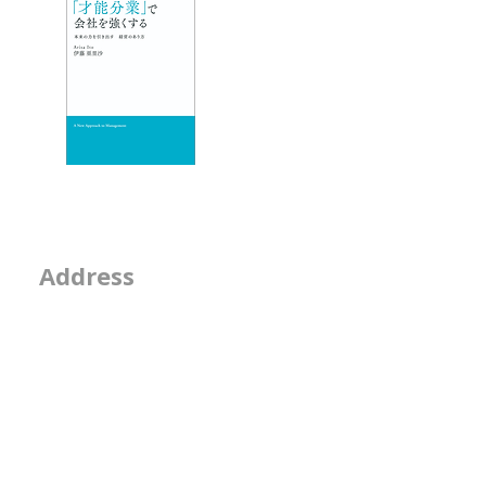
ックしたりす
いトンネ
エッセイ
- 物事を見る席
- 隣の席
- そのなんとなくは
2-2-15, Minamiaoya
Address