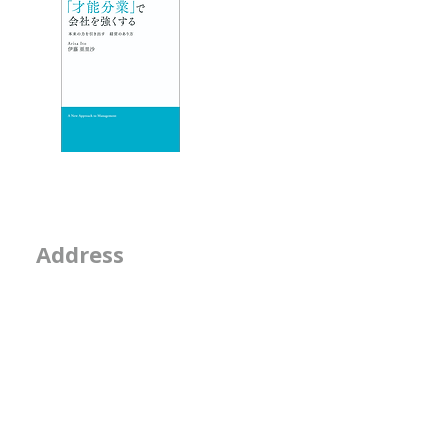
ックしたりす
いトンネ
エッセイ
- 物事を見る席
- 隣の席
- そのなんとなくは
2-2-15, Minamiaoya
Address