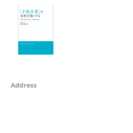
- 人材育成が作用す
エッセイ
- 物事を見る席
- 隣の席
- そのなんとなくは
2-2-15, Minamiaoya
Address