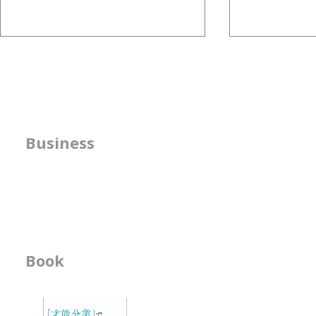
組織図は、意思決定を支える
組織の形は
ためにある
来の実現手
先日の記事では、組織の形は企業
今回扱うテーマ
が目指す未来を実現するための
も重要視して
方針の明確化支援
Business
手段であるとお伝えしました。
の形」です。 -------
では、組織図（組織設計）は、何
-------------------
​人事機能の強化支援
のために存在するのでしょうか。
-------------------
書籍の執筆
組織図の役割は１つではありませ
--------------
んが、Capireは、意思決定を 支
る組
える役割もあると考えています。
------------------------------------------------
Book
ビジネス書
---------------------------
-「才能分業」で会
- 人材育成が作用す