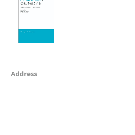
エッセイ
- 物事を見る席
- 隣の席
- そのなんとなくは
2-2-15, Minamiaoya
Address